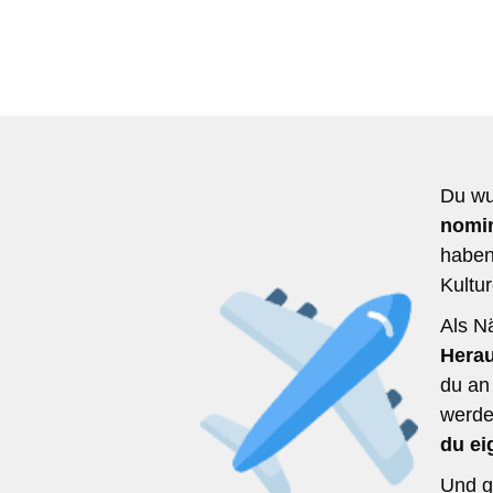
Du wu
nomin
haben
Kultu
Als N
Hera
du an
werde
du ei
Und ge