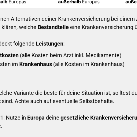
halb
Europas
außerhalb
Europas
auße
elnen Alternativen deiner Krankenversicherung bei eine
t klären, welche
Bestandteile
eine Krankenversicherung ü
deckt folgende
Leistungen
:
tkosten
(alle Kosten beim Arzt inkl. Medikamente)
sten im
Krankenhaus
(alle Kosten im Krankenhaus)
lche Variante die beste für deine Situation ist, solltest 
t
sind. Achte auch auf eventuelle Selbstbehalte.
 1: Nutze in
Europa
deine
gesetzliche Krankenversicher
.