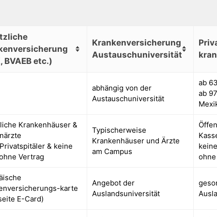
tzliche
Krankenversicherung
Priv
kenversicherung
Austauschuniversität
kra
, BVAEB etc.)
ab 63
abhängig von der
ab 97
Austauschuniversität
Mexi
tliche Krankenhäuser &
Öffen
Typischerweise
närzte
Kass
Krankenhäuser und Ärzte
Privatspitäler & keine
keine
am Campus
 ohne Vertrag
ohne
äische
Angebot der
geso
enversicherungs-karte
Auslandsuniversität
Ausl
seite E-Card)