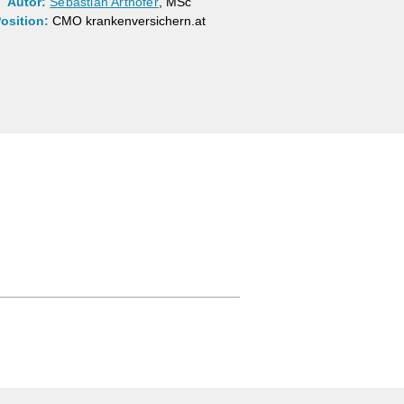
Autor:
Sebastian Arthofer
, MSc
osition:
CMO krankenversichern.at