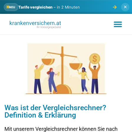
→
✕
Tarife vergleichen
– in 2 Minuten
NEU
PKV VERGLEICH 2026
TESTS & ERFAH
Was ist der Vergleichsrechner?
Definition & Erklärung
Mit unserem Vergleichsrechner können Sie nach