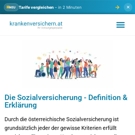
→
✕
Tarife vergleichen
– in 2 Minuten
NEU
PKV VERGLEICH 2026
TESTS & ERFAH
Die Sozialversicherung - Definition &
Erklärung
Durch die österreichische Sozialversicherung ist
grundsätzlich jeder der gewisse Kriterien erfüllt