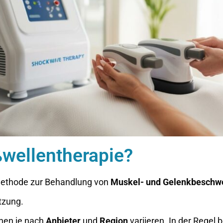
ßwellentherapie?
 Methode zur Behandlung von
Muskel- und Gelenkbeschw
itzung.
nen je nach
Anbieter
und
Region
variieren. In der Regel