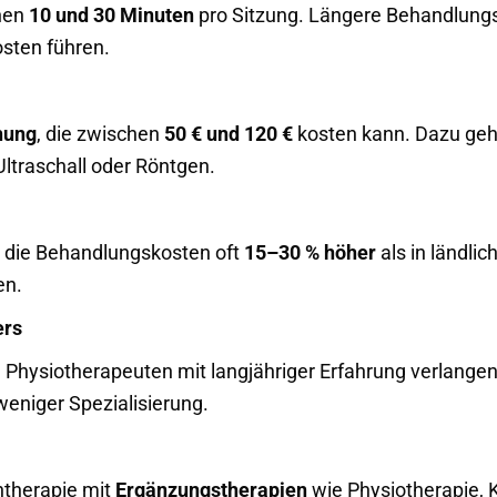
chen
10 und 30 Minuten
pro Sitzung. Längere Behandlungs
sten führen.
hung
, die zwischen
50 € und 120 €
kosten kann. Dazu geh
traschall oder Röntgen.
d die Behandlungskosten oft
15–30 % höher
als in ländli
en.
ers
te Physiotherapeuten mit langjähriger Erfahrung verlange
eniger Spezialisierung.
ntherapie mit
Ergänzungstherapien
wie Physiotherapie, K