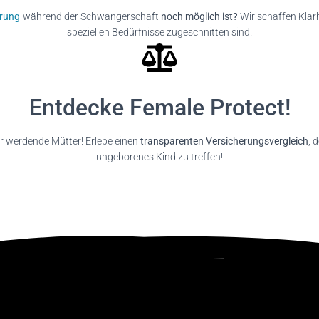
erung
während der Schwangerschaft
noch möglich ist?
Wir schaffen Klarh
speziellen Bedürfnisse zugeschnitten sind!
Entdecke Female Protect!
r werdende Mütter! Erlebe einen
transparenten Versicherungsvergleich
, 
ungeborenes Kind zu treffen!