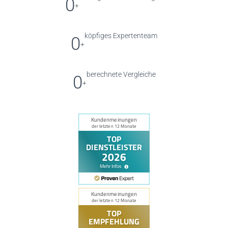
0
+
köpfiges Expertenteam
0
+
berechnete Vergleiche
0
+